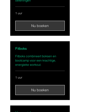
oefeningen
1 uur
Nu boeken
Fitboks
Fitboks combineert boksen en
bootcamp voor een krachtige,
energieke workout.
1 uur
Nu boeken