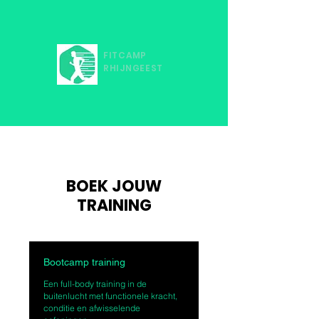
FITCAMP
RHIJNGEEST
BOEK JOUW
TRAINING
Bootcamp training
Een full-body training in de
buitenlucht met functionele kracht,
conditie en afwisselende