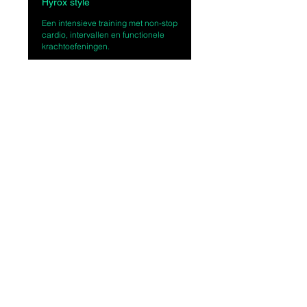
Hyrox style
Een intensieve training met non-stop
cardio, intervallen en functionele
krachtoefeningen.
1 uur
Nu boeken
FITCAMP RHIJNGEEST​
Onze diensten
Rooster
Prijzen
Boek jouw training
Onze visie
Algemene voorwaarden
TEVREDEN KLANTEN